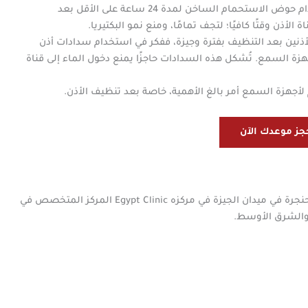
يُفضل تجنب السباحة أو استخدام حوض الاستحمام الساخن لمدة 24 ساعة على الأقل بعد
لأذن وقتًا كافيًا؛ لتجف تمامًا، ومنع نمو البكتيريا.
أذنين بعد التنظيف بفترة وجيزة، ففكر في استخدام سدادات أذن
السمع. تُشكل هذه السدادات حاجزًا يمنع دخول الماء إلى قناة
أجهزة السمع أمر بالغ الأهمية، خاصة بعد تنظيف الأذن.
جز موعدك الآن
يعمل الدكتور أحمد الشريعي أفضل دكتور أنف وأذن وحنجرة في ميدان الجيزة في مركزه Egypt Clinic المركز المتخصص في
 والشرق الأوسط.