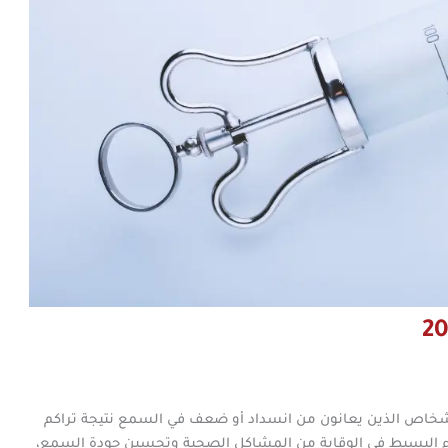
خاص الذين يعانون من انسداد أو ضعف في السمع نتيجة تراكم
جراء البسيط في الوقاية من المشاكل الصحية وتحسين جودة السمع،