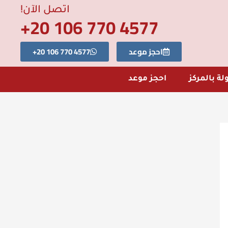
اتصل الآن!
4577 770 106 20+
احجز موعد
4577 770 106 20+
لة بالمركز
احجز موعد