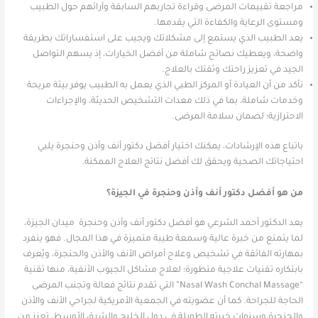
مراجعة تقييمات المرضى وقراءة تجاربهم السابقة وآرائهم حول الطبيب
ومستوى الرعاية والكفاءة التي يقدمها.
يعد الطبيب الذي يستمع إلى مشكلاتك ويجيب على استفساراتك بطريقة
واضحة، ويعطيك نصائح شاملة من أفضل الخيارات، إذ يسهم التواصل
الجيد في تعزيز راحتك وثقتك بالعلاج.
تأكد من أن العيادة أو المركز الطبي الذي يعمل به الطبيب يوفر بيئة مريحة
وخدمات شاملة، بما في ذلك معدات التشخيص الحديثة، والإجراءات
الاحترازية؛ لضمان سلامة المرضى.
باتباع هذه الإرشادات، يمكنك اختيار أفضل دكتور أنف وأذن وحنجرة يلبي
احتياجاتك الصحية ويحقق لك أفضل نتائج العلاج الممكنة.
من هو أفضل دكتور أنف وأذن وحنجرة في الجيزة؟
يعد الدكتور أحمد الشرعي هو أفضل دكتور أنف وأذن وحنجرة ميدان الجيزة،
لما يتمتع من خبرة عالية وسمعة طيبة متميزة في هذا المجال. فهو ينفرد
بمهارته الفائقة في تشخيص وعلاج أمراض الأنف والأذن والحنجرة، ويُعرف
بابتكاره تقنيات علاجية متطورة؛ لعلاج مشاكل الجيوب الأنفية، منها تقنية
“Nasal Wash Conchal Massage” التي تقدم نتائج فعالة وتجنب المرضى
الحاجة للجراحة. كما أن عضويته في الجمعية الأمريكية لجراحي الأنف والأذن
والحنجرة وسنوات خبرته الطويلة في دول الخليج والشرق الأوسط، تعزز من