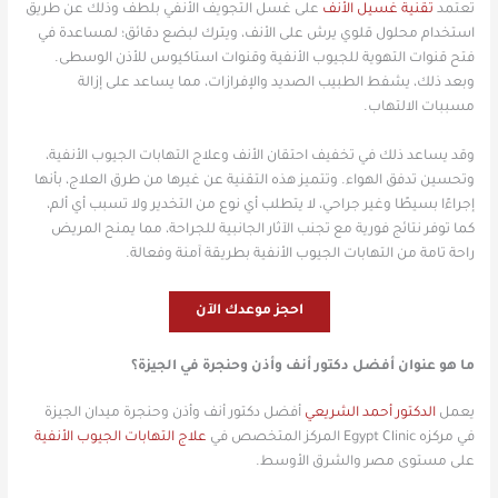
تعتمد
تقنية غسيل الأنف
على غسل التجويف الأنفي بلطف وذلك عن طريق
استخدام محلول قلوي يرش على الأنف، ويترك لبضع دقائق؛ لمساعدة في
فتح قنوات التهوية للجيوب الأنفية وقنوات استاكيوس للأذن الوسطى.
وبعد ذلك، يشفط الطبيب الصديد والإفرازات، مما يساعد على إزالة
مسببات الالتهاب.
وقد يساعد ذلك في تخفيف احتقان الأنف وعلاج التهابات الجيوب الأنفية،
وتحسين تدفق الهواء. وتتميز هذه التقنية عن غيرها من طرق العلاج، بأنها
إجراءًا بسيطًا وغير جراحي، لا يتطلب أي نوع من التخدير ولا تسبب أي ألم،
كما توفر نتائج فورية مع تجنب الآثار الجانبية للجراحة، مما يمنح المريض
راحة تامة من التهابات الجيوب الأنفية بطريقة آمنة وفعالة.
احجز موعدك الآن
ما هو عنوان أفضل دكتور أنف وأذن وحنجرة في الجيزة؟
يعمل
الدكتور أحمد الشريعي
أفضل دكتور أنف وأذن وحنجرة ميدان الجيزة
في مركزه Egypt Clinic المركز المتخصص في
علاج التهابات الجيوب الأنفية
على مستوى مصر والشرق الأوسط.