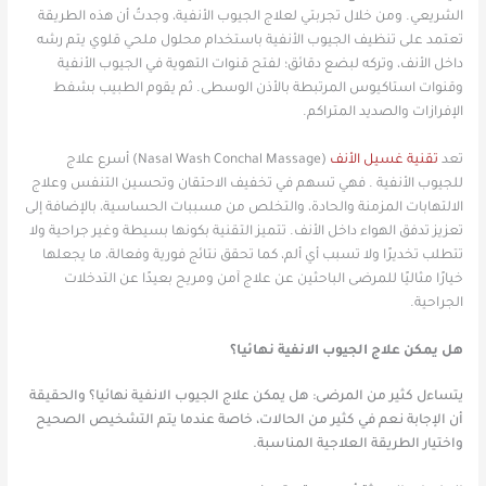
الشريعي. ومن خلال تجربتي لعلاج الجيوب الأنفية، وجدتُ أن هذه الطريقة
تعتمد على تنظيف الجيوب الأنفية باستخدام محلول ملحي قلوي يتم رشه
داخل الأنف، وتركه لبضع دقائق؛ لفتح قنوات التهوية في الجيوب الأنفية
وقنوات استاكيوس المرتبطة بالأذن الوسطى. ثم يقوم الطبيب بشفط
الإفرازات والصديد المتراكم.
تعد
تقنية غسيل الأنف
(Nasal Wash Conchal Massage) أسرع علاج
للجيوب الأنفية . فهي تسهم في تخفيف الاحتقان وتحسين التنفس وعلاج
الالتهابات المزمنة والحادة، والتخلص من مسببات الحساسية، بالإضافة إلى
تعزيز تدفق الهواء داخل الأنف. تتميز التقنية بكونها بسيطة وغير جراحية ولا
تتطلب تخديرًا ولا تسبب أي ألم، كما تحقق نتائج فورية وفعالة، ما يجعلها
خيارًا مثاليًا للمرضى الباحثين عن علاج آمن ومريح بعيدًا عن التدخلات
الجراحية.
هل يمكن علاج الجيوب الانفية نهائيا؟
يتساءل كثير من المرضى: هل يمكن علاج الجيوب الانفية نهائيا؟ والحقيقة
أن الإجابة نعم في كثير من الحالات، خاصة عندما يتم التشخيص الصحيح
واختيار الطريقة العلاجية المناسبة.