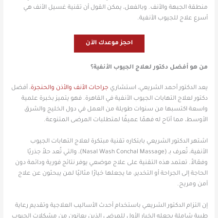
منطقة الجبهة والأنف. وبالفعل، يمكن القول أن تقنية غسيل الأنف هي
أسرع علاج للجيوب الأنفية.
احجز موعدك الآن
من هو أفضل دكتور لعلاج الجيوب الأنفية؟
يعد الدكتور أحمد الشريعي، استشاري
جراحات الأنف والأذن والحنجرة
، أفضل
دكتور لعلاج التهابات الجيوب الأنفية في القاهرة. فهو يتميز بخبرة علمية
واسعة اكتسبها من سنوات طويلة من العمل في دول الخليج والشرق
الأوسط، مما أتاح له فهمًا عميقًا لمتطلبات المرضى المتنوعة.
اشتهر الدكتور الشريعي بابتكاره تقنية مبتكرة لعلاج التهابات الجيوب
الأنفية، تُعرف بـ (Nasal Wash Conchal Massage)، والتي تُعد حلاً جذريًا
وفعّالاً. تعتمد هذه التقنية على علاج موضعي يوفر نتائج فورية ودائمة دون
الحاجة إلى الجراحة أو التخدير، ما يجعلها خيارًا مثاليًا لمن يبحثون عن علاج
آمن ومريح.
إن التزام الدكتور الشريعي باستخدام أحدث الأساليب العلاجية وتقديم رعاية
طبية شاملة يجعله الخيار الأول للمرضى الذين يعانون من مشكلات الجيوب