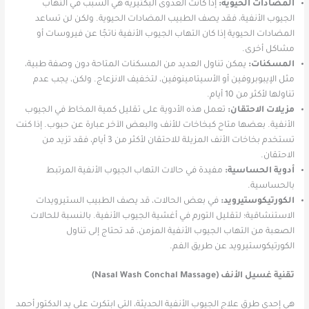
المضادات الحيوية:
إذا كانت العدوى البكتيرية هي السبب في التهاب
الجيوب الأنفية، فقد يصف الطبيب المضادات الحيوية. ولكن لن تساعد
المضادات الحيوية إذا كان التهاب الجيوب الأنفية ناتجًا عن فيروسات أو
مشاكل أخرى.
المسكنات:
يمكن تناول العديد من المسكنات المتاحة دون وصفة طبية،
مثل الإيبوبروفين أو الأسيتامينوفين، لتخفيف الانزعاج. ولكن، يجب عدم
تناولها لأكثر من 10 أيام.
مزيلات الاحتقان:
تعمل هذه الأدوية على تقليل كمية المخاط في الجيوب
الأنفية. بعضها متاح كبخاخات للأنف والبعض الآخر عبارة عن حبوب. إذا كنت
تستخدم بخاخات الأنف المزيلة للاحتقان لأكثر من 3 أيام، فقد تزيد من
الاحتقان.
أدوية الحساسية:
مفيدة في حالات التهاب الجيوب الأنفية المرتبط
بالحساسية.
الكورتيكوستيرويد:
في بعض الحالات، قد يصف الطبيب الستيرويدات
الاستنشاقية؛ لتقليل التورم في أغشية الجيوب الأنفية. بالنسبة للحالات
الصعبة من التهاب الجيوب الأنفية المزمن، قد تحتاج إلى تناول
الكورتيكوستيرويد عن طريق الفم.
تقنية غسيل الأنف (Nasal Wash Conchal Massage)
هي إحدى طرق علاج الجيوب الأنفية الحديثة، التي ابتكرت على يد الدكتور أحمد