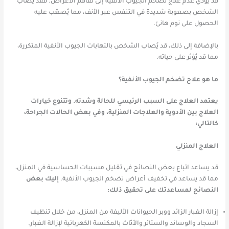
قد يؤدي عدم علاج تضخم الجيوب الأنفية إلى تفاقم الأعراض. ف​​قد يُصاب
الشخص بصعوبة شديدة في التنفس عبر الأنف، مما يُصعّب عليه
الحصول على نوم هانئ.
بالإضافة إلى ذلك، قد يُصاب الشخص بالتهابات الجيوب الأنفية المتكررة،
مما قد يُؤثر على حياته.
ما هو علاج تضخم الجيوب الأنفية؟
يعتمد العلاج على السبب الرئيسي للحالة وشدته. وتتنوع خيارات
العلاج بين الأدوية والعلاجات المنزلية، وفي بعض الحالات الجراحة،
كالتالي:
العلاج المنزلي
قد يساعد اتباع بعض النصائح في تقليل مسببات الحساسية في المنزل،
مما قد يساعد في تخفيف أعراض تضخم الجيوب الأنفية.
إليك بعض
النصائح لمساعدتك على تحقيق ذلك:
إزالة الغبار الزائد ووبر الحيوانات الأليفة من المنزل، من خلال تنظيف
السجاد والوسائد والستائر والأثاث بالمكنسة الكهربائية لإزالة الغبار.