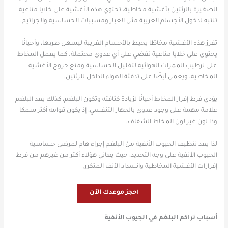
الصغيرة بالرئتين بأغشية مخاطية، تحتوي هذه الأغشية على خلايا مناعية
تنتبه لدخول الأجسام الغريبة مثل الغبار ومسببات الحساسية والجراثيم.
تفرز هذه الأغشية مخاطًا يحيط بالأجسام الغريبة ليسهل طردها، وأحيانًا
يحتوى على خلايا مناعية تقضي على أي عدوى محتملة.
كما يعمل المخاط
على ترطيب الممرات الهوائية لتقليل الحساسية ومنع جروح الأغشية
المخاطية، ويعمل أيضًا على تدفئة الهواء الداخل للرئتين.
يؤدي فرط إفراز المخاط أحيانًا لزيادة كثافته وتكون البلغم، كذلك يعد البلغم
علامة مهمة على وجود عدوى بالجهاز التنفسي، إذ يكون قوامه أكثر سمكا
وذا لون غير لون المخاط الشفاف.
لذا يعد تنظيف الجيوب الأنفية من البلغم إجراء هام لمرضى حساسية
الجيوب الأنفية على وجه التحديد، حيث يعاني هؤلاء أكثر من غيرهم من فرط
إفرازات الأغشية المخاطية وانسداد الأنف المتكرر.
احجز موعدك الآن
أسباب تراكم البلغم في الجيوب الأنفية