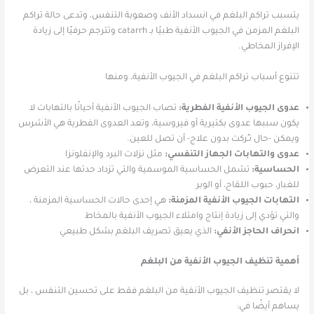
يتسبب تراكم البلغم في انسداد الأنف وصعوبة التنفس، وتدعى حالة تراكم
البلغم المزمن في الجيوب الأنفية طبيًا بـ catarrh وتترجم حرفيًا إلى زيادة
الإفراز المخاطي.
تتنوع أسباب تراكم البلغم في الجيوب الأنفية، ومنها
عدوى الجيوب الأنفية الفطرية:
تصاب الجيوب الأنفية أحيانًا بالتهابات لا
يكون سببها عدوى بكتيرية أو فيروسية، وتعد العدوى الفطرية هي الأشرس
ويمكن -حال تـُركت بدون علاج- أن تصل للعين.
عدوى والتهابات الجهاز التنفسي:
مثل نزلات البرد والإنفلونزا
الحساسية:
تشمل الحساسية الموسمية والتي تزداد حدتها عند التعرض
للغبار، حبوب اللقاح، أو الوبر
التهابات الجيوب الأنفية المزمنة:
هي إحدى حالات الحساسية المزمنة ،
والتي تؤدي إلى زيادة إنتاج وامتلاء الجيوب الأنفية بالمخاط
انحراف الحاجز الأنفي:
الذي يعيق تصريف البلغم بشكل طبيعي
أهمية تنظيف الجيوب الأنفية من البلغم
لا يقتصر تنظيف الجيوب الأنفية من البلغم فقط على تحسين التنفس ، بل
يساهم أيضًا في: