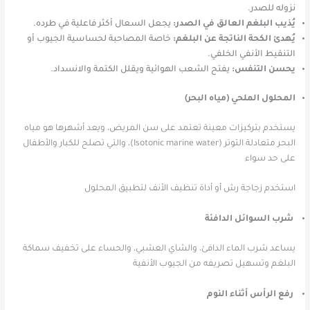
نزوله للصدر.
يُذيب البلغم العالق في الصدر:
يجعل السعال أكثر فاعلية في طرده.
يُهدئ الكحة الناتجة عن البلغم:
خاصة المصاحبة لحساسية الجيوب أو
التنقيط الأنفي الخلفي.
يحسن التنفس:
يفتح الشعب الهوائية ويقلل الكتمة والانسداد.
المحلول الملحي (مياه البحر)
يستخدم بتركيزات معينة تعتمد على سن المريض، ويعد أشهرها هو مياه
البحر متعادلة التوتر (Isotonic marine water)، والتي تصلح للكبار والأطفال
على حد سواء
استخدم زجاجة رش أو أداة تنظيف الأنف لتطبيق المحلول
شرب السوائل الدافئة
يساعد شرب الماء الدافئ، والشاي العشبي، والحساء على تخفيف سماكة
البلغم وتسهيل تصريفه من الجيوب الأنفية
رفع الرأس أثناء النوم