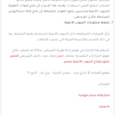
يتم رش محلول ملحي قلوي داخل التجويف الأنفي وتركه لبضع دقائق
لضمان تحقيق أقصى استفادة.
يهدف هذا الإجراء إلى فتح قنوات التهوية
للجيوب الأنفية وتحسين تدفق الهواء، بالإضافة إلى فتح قناة استاكيوس
المرتبطة بالأذن الوسطى.
شفط محتويات الجيوب الأنفية:
تُزال الإفرازات المتراكمة داخل الجيوب الأنفية باستخدام تقنية الشفط، بما
في ذلك الصديد والأنسجة الميتة التي تسبب الالتهاب.
يُسهم هذا الإجراء في توفير راحة فورية للمريض، وغالبًا ما يضمن نتائج
تفوق الجراحات التقليدية.
يمكنك
حجز
زيارتك عند د.أحمد الشريعي
أفضل
دكتور لعلاج الجيوب الأنفية بمصر
.
موقع العيادة:
8 شارع مراد – ميدان الجيزة – برج جاد – الدور 11
المصادر:
fungal sinus infection
catarrh