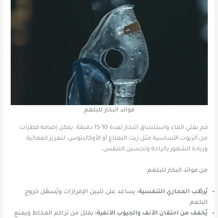
فوائد البخار للبلغم
قم بغلي الماء واستنشاق البخار لمدة 10-15 دقيقة.
يمكن إضافة قطرات
من الزيوت الأساسية مثل زيت النعناع أو الأوكالبتوس، لتعزيز الفعالية
وزيادة الشعور بالراحة وتحسين التنفس.
من فوائد البخار للبلغم:
يُرطّب المجاري التنفسية:
يساعد على تليين الإفرازات ويُسهّل خروج
البلغم.
يُخفف من احتقان الأنف والجيوب الأنفية:
يقلل من تراكم المخاط ويمنع