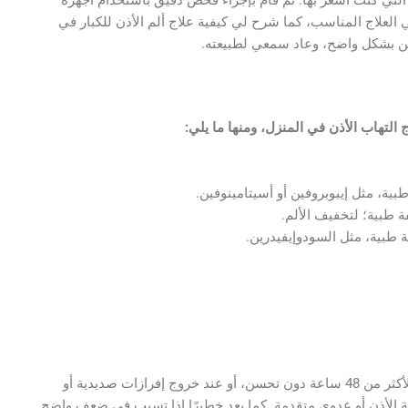
العلاج المناسب، كما شرح لي كيفية علاج ألم الأذن للكبار في
حسن بشكل واضح، وعاد سمعي لطبيعته.
لتهاب الأذن في المنزل، ومنها ما يلي:
ية، مثل إيبوبروفين أو أسيتامينوفين.
 طبية؛ لتخفيف الألم.
 طبية، مثل السودوإيفيدرين.
يعد التهاب الأذن خطيرًا عندما يستمر الألم أو الحمى لأكثر من 48 ساعة دون تحسن، أو عند خروج إفرازات صديدية أو
 الأذن أو عدوى متقدمة. كما يعد خطيرًا إذا تسبب في ضعف واضح