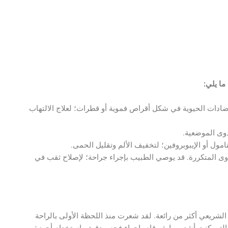
ما يلي:
دات الحيوية في شكل أقراص فموية أو قطرات؛ لعلاج الالتهاب
دوى الموضعية.
امول أو الإيبوبروفين؛ لتخفيف الألم وتقليل الحمى.
دوى المتكررة. قد يوصي الطبيب بإجراء جراحة؛ لإصلاح ثقب في
الشريعي أكثر من رائعة. لقد شعرت منذ اللحظة الأولى بالراحة
 التي كنت أشعر بها. ثم قام بإجراء فحص دقيق باستخدام أجهزة