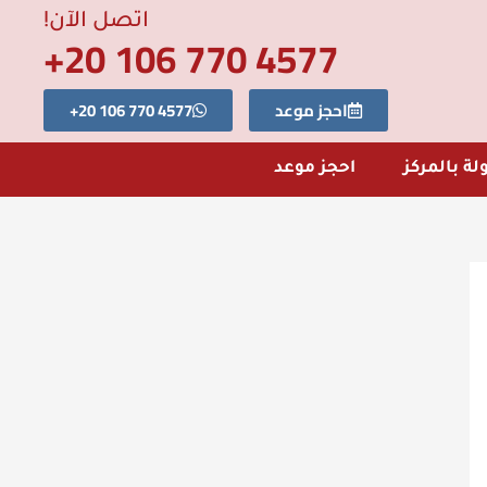
اتصل الآن!
4577 770 106 20+
احجز موعد
4577 770 106 20+
لة بالمركز
احجز موعد