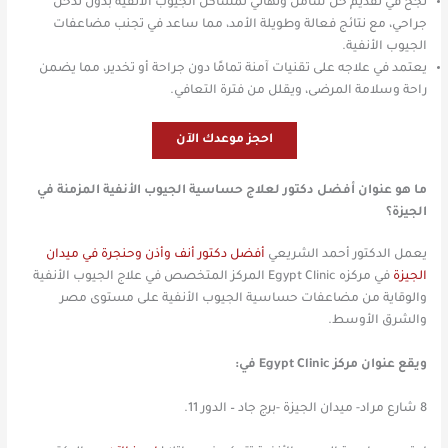
نجح في تقديم حل شامل ونهائي لمشاكل الجيوب الأنفية بدون تدخل
جراحي، مع نتائج فعالة وطويلة الأمد، مما ساعد في تجنب مضاعفات
الجيوب الأنفية.
يعتمد في علاجه على تقنيات آمنة تمامًا دون جراحة أو تخدير، مما يضمن
راحة وسلامة المرضى، ويقلل من فترة التعافي.
احجز موعدك الآن
ما هو عنوان أفضل دكتور لعلاج حساسية الجيوب الأنفية المزمنة في
الجيزة؟
يعمل الدكتور أحمد الشريعي
أفضل دكتور أنف وأذن وحنجرة في ميدان
الجيزة
في مركزه Egypt Clinic المركز المتخصص في علاج الجيوب الأنفية
والوقاية من مضاعفات حساسية الجيوب الأنفية على مستوى مصر
والشرق الأوسط.
ويقع عنوان مركز Egypt Clinic في:
8 شارع مراد- ميدان الجيزة -برج جاد – الدور 11.