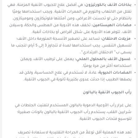
بخاخات الأنف بالكورتيزون:
هي أفضل علاج للجيوب الأنفية المزمنة. فهي
تقلل من الالتهاب والتورم في الممرات الأنفية. ويجب استخدامها يوميًا
بانتظام حتى لو تحسنت الأعراض، ومن أمثلتها فلوتيكازون وموميتازون.
مضادات الهيستامين:
تخفف هذه الأدوية من العطس والحكة، وسيلان
الأنف. تتوفر هذه الأدوية على شكل أقراص أو بخاخات أنفية.
مزيلات الاحتقان:
تساعد على تصغير الأنسجة المتورمة داخل الأنف؛
لتسهيل التنفس. يجب استخدامها لمدة لا تتجاوز 3 إلى 5 أيام؛ لتجنب ما
يسمى ب” الاحتقان الارتدادي”.
غسول الأنف بالمحلول الملحي:
يعمل على ترطيب الأنف، ويمكن
استخدامه أكثر من مرة يوميًا.
المضادات الحيوية:
عادة، لا تستخدم في علاج الحساسية، ولكن قد
يصفها الطبيب إذا حدثت عدوى بكتيرية ثانوية في الجيوب الأنفية.
رأب الجيوب الأنفية بالبالون
على غرار رأب الأوعية الدموية بالبالون المستخدم لتفتيت الجلطات في
شرايين القلب، يستخدم رأب الجيوب الأنفية بالبالون بالونات صغيرة؛
لتوسيع فتحات الجيوب الأنفية.
تعد هذه العملية أقل توغلاً من الجراحة التقليدية لاستعادة تصريف