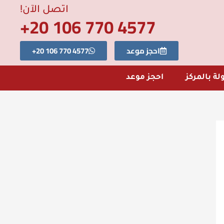
اتصل الآن!
4577 770 106 20+
احجز موعد
4577 770 106 20+
لة بالمركز
احجز موعد