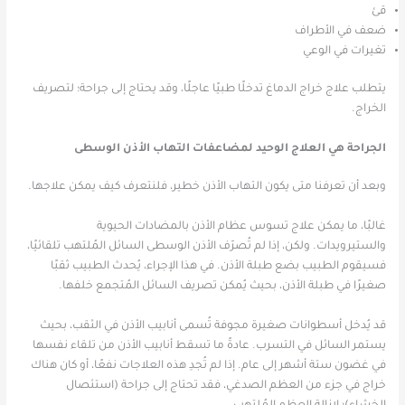
قئ
ضعف في الأطراف
تغيرات في الوعي
يتطلب علاج خراج الدماغ تدخلًا طبيًا عاجلًا، وقد يحتاج إلى جراحة؛ لتصريف
الخراج.
الجراحة هي العلاج الوحيد لمضاعفات التهاب الأذن الوسطى
وبعد أن تعرفنا متى يكون التهاب الأذن خطير، فلنتعرف كيف يمكن علاجها.
غالبًا، ما يمكن علاج تسوس عظام الأذن بالمضادات الحيوية
والستيرويدات. ولكن، إذا لم تُصرّف الأذن الوسطى السائل المُلتهب تلقائيًا،
فسيقوم الطبيب بضع طبلة الأذن. في هذا الإجراء، يُحدث الطبيب ثقبًا
صغيرًا في طبلة الأذن، بحيث يُمكن تصريف السائل المُتجمع خلفها.
قد يُدخل أسطوانات صغيرة مجوفة تُسمى أنابيب الأذن في الثقب، بحيث
يستمر السائل في التسرب. عادةً ما تسقط أنابيب الأذن من تلقاء نفسها
في غضون ستة أشهر إلى عام.
إذا لم تُجدِ هذه العلاجات نفعًا، أو كان هناك
خراج في جزء من العظم الصدغي، فقد تحتاج إلى جراحة (استئصال